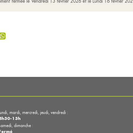
ent fermée le Vendredi 13 février 2026 et le Lundi 16 février 20
lundi, mardi, mercredi, jeudi, vendredi :
8h30-13h
samedi, dimanche :
Fermé