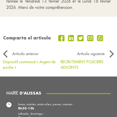
fermée le Vendredi 13 février 2026 et le Lundi 16 février
2026. Merci de votre compréhension.
Comparta el artículo
Artículo anterior
Artículo siguiente
Dispositif communal « Argent de
RECRUTEMENT POLICIERS
poche »
ADJOINTS
MAIRIE
D'ALISSAS
lunes, martes, miércoles, jueves, viernes :
8h30-13h
sábado, domingo :