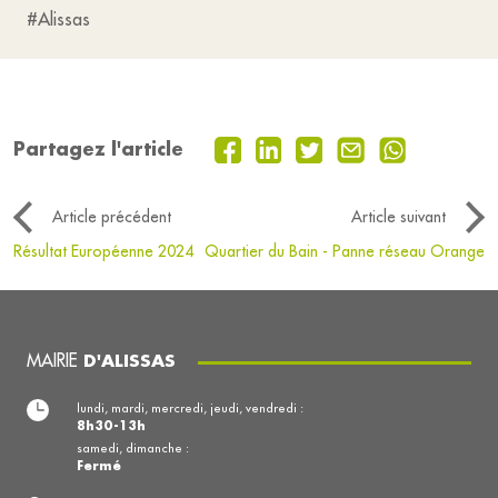
#Alissas
Partagez l'article
Article précédent
Article suivant
Résultat Européenne 2024
Quartier du Bain - Panne réseau Orange
MAIRIE
D'ALISSAS
lundi, mardi, mercredi, jeudi, vendredi :
8h30-13h
samedi, dimanche :
Fermé