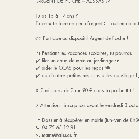
ARGENT DE POCHE – ALISSAS 💰
Tu as 15 à 17 ans ?
Tu veux te faire un peu d’argent💶 tout en aidant
👉 Participe au dispositif Argent de Poche !
📅 Pendant les vacances scolaires, tu pourras :
✔️ filer un coup de main au jardinage 🌱
✔️ aider le CCAS pour les repas 🍽️
✔️ ou d’autres petites missions utiles au village 
⏳ 3 missions de 3h = 90 € dans ta poche 💵 !
⚡️ Attention : inscription avant le vendredi 3 oct
📍 Dossier à récupérer en mairie (lun–ven de 8h3
📞 04 75 65 12 81
📧 mairie@alissas.fr