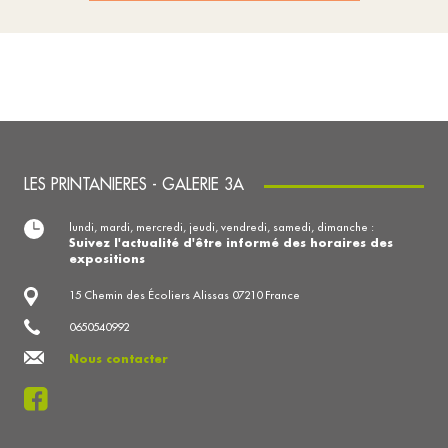
LES PRINTANIERES - GALERIE 3A
lundi, mardi, mercredi, jeudi, vendredi, samedi, dimanche :
Suivez l'actualité d'être informé des horaires des
expositions
15 Chemin des Écoliers Alissas 07210 France
0650540992
Nous contacter