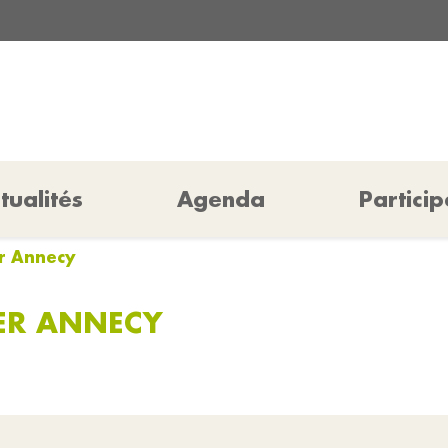
tualités
Agenda
Particip
er Annecy
IER ANNECY