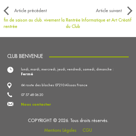
Article précédent
Article suivant
fin de saison au club. vivement la
Rentrée Informatique et Art Créatif
rentrée
du Club
CLUB BIENVENUE
lundi, mardi, mercredi, jeudi, vendredi, samedi, dimanche :
Fermé
64 route des blaches 07210 Alissas France
07 57 48 06 20
Nous contacter
COPYRIGHT © 2026. Tous droits réservés.
Mentions Légales
CGU