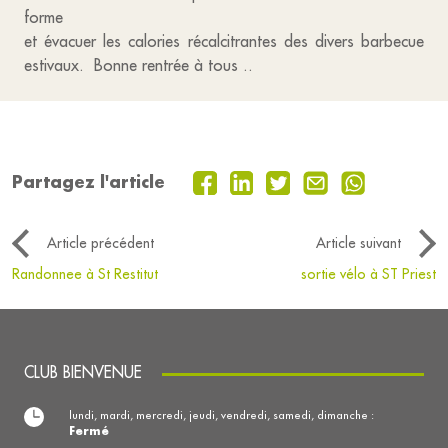
forme
et évacuer les calories récalcitrantes des divers barbecue
estivaux. Bonne rentrée à tous ..
Partagez l'article
Article précédent
Article suivant
Randonnee à St Restitut
sortie vélo à ST Priest
CLUB BIENVENUE
lundi, mardi, mercredi, jeudi, vendredi, samedi, dimanche :
Fermé