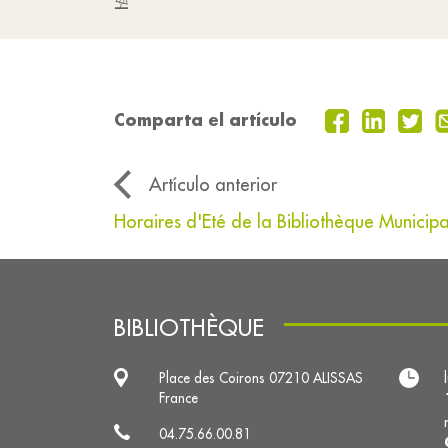
⛱
Comparta el artículo
Artículo anterior
Horaires d'Eté de la Bibliothèque Municip
BIBLIOTHÈQUE
Place des Coirons 07210 ALISSAS
France
04.75.66.00.81