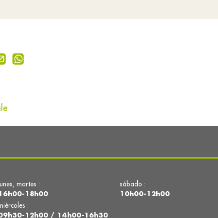
ale
lunes, martes :
sábado :
16h00-18h00
10h00-12h00
miércoles :
09h30-12h00 / 14h00-16h30