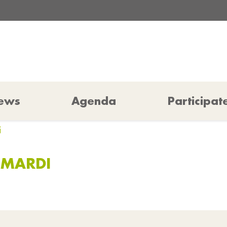
ews
Agenda
Participat
i
 MARDI