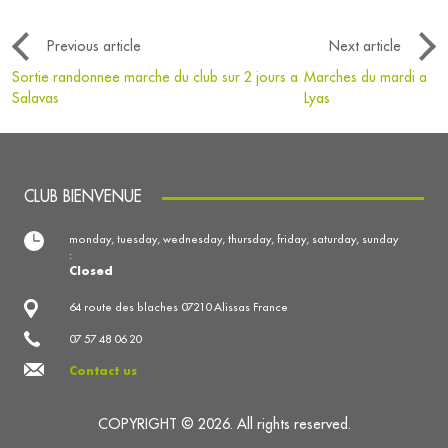
Previous article
Next article
Sortie randonnee marche du club sur 2 jours a
Marches du mardi a
Salavas
Lyas
CLUB BIENVENUE
monday, tuesday, wednesday, thursday, friday, saturday, sunday
:
Closed
64 route des blaches 07210 Alissas France
07 57 48 06 20
Contact us
COPYRIGHT © 2026. All rights reserved.