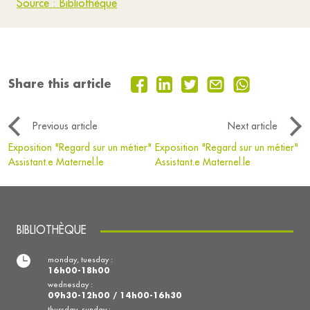
Source : Bibliothèque
Share this article
Previous article
Next article
Exposition "Regard sur un métier"
Exposition "Regard sur un métier"
Assistant.e Maternel.le
Assistant.e Maternel.le
BIBLIOTHÈQUE
monday, tuesday :
16h00-18h00
wednesday :
09h30-12h00 / 14h00-16h30
thursday, sunday :