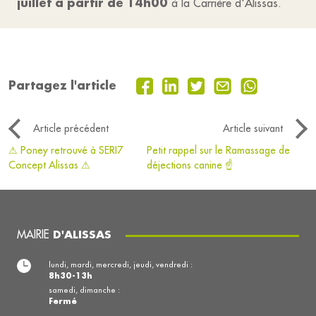
juillet à partir de 14h00
à la Carrière d'Alissas.
Partagez l'article
Article précédent
Article suivant
⚠ Poney retrouvé à SERI7
Petit rappel sur le Ramassage de
Concept Alissas ⚠
déjections canine ☝
MAIRIE
D'ALISSAS
lundi, mardi, mercredi, jeudi, vendredi :
8h30-13h
samedi, dimanche :
Fermé