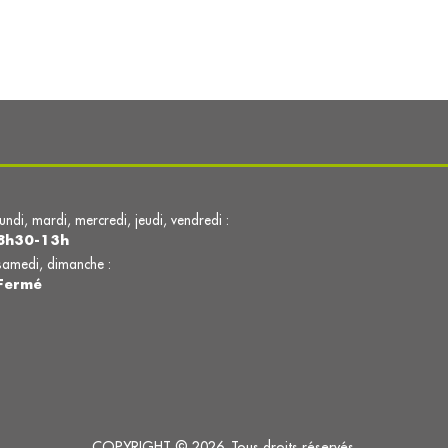
!
lundi, mardi, mercredi, jeudi, vendredi :
8h30-13h
samedi, dimanche :
Fermé
COPYRIGHT © 2026. Tous droits réservés.