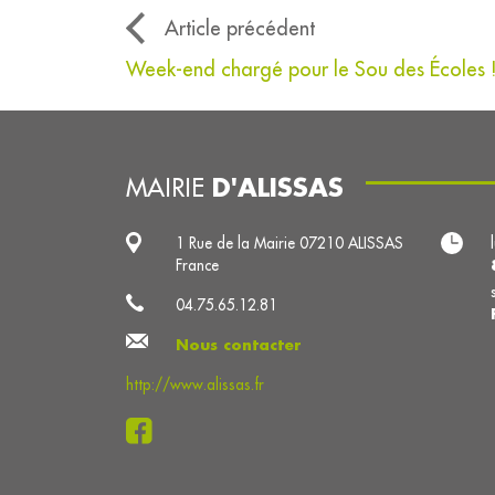
Article précédent
Week-end chargé pour le Sou des Écoles 
D'ALISSAS
MAIRIE
1 Rue de la Mairie 07210 ALISSAS
France
04.75.65.12.81
Nous contacter
http://www.alissas.fr