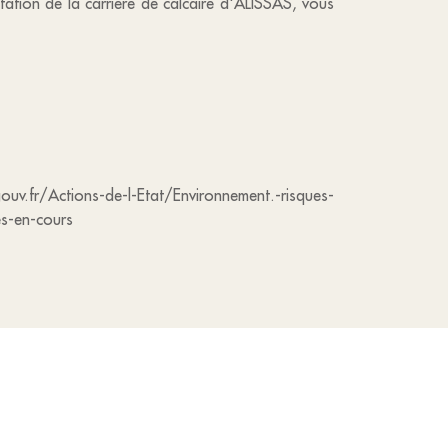
tation de la carrière de calcaire d'ALISSAS, vous
uv.fr/Actions-de-l-Etat/Environnement.-risques-
es-en-cours