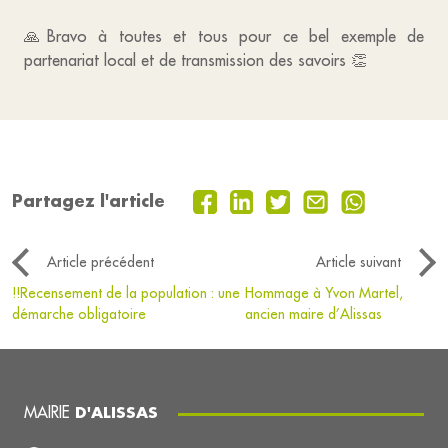
🙏Bravo à toutes et tous pour ce bel exemple de
partenariat local et de transmission des savoirs 👏
Partagez l'article
Article précédent
Article suivant
!!️Recensement de la population : une
Hommage à Yvon Martel,
démarche obligatoire
ancien maire d’Alissas
MAIRIE
D'ALISSAS