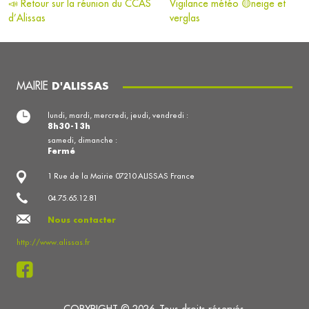
📣 Retour sur la réunion du CCAS
Vigilance météo 🟡neige et
d’Alissas
verglas
MAIRIE
D'ALISSAS
lundi, mardi, mercredi, jeudi, vendredi :
8h30-13h
samedi, dimanche :
Fermé
1 Rue de la Mairie 07210 ALISSAS France
04.75.65.12.81
Nous contacter
http://www.alissas.fr