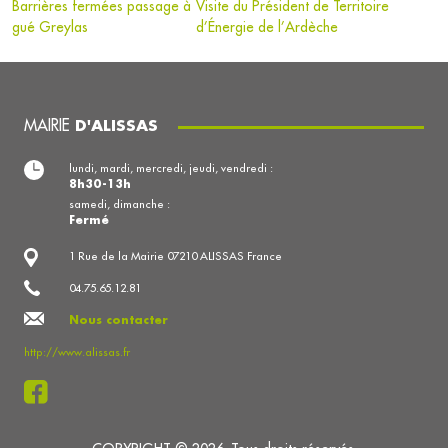
Barrières fermées passage à
Visite du Président de Territoire
gué Greylas
d’Énergie de l’Ardèche
MAIRIE
D'ALISSAS
lundi, mardi, mercredi, jeudi, vendredi :
8h30-13h
samedi, dimanche :
Fermé
1 Rue de la Mairie 07210 ALISSAS France
04.75.65.12.81
Nous contacter
http://www.alissas.fr