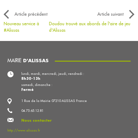
Article précédent
Article suivant
Nouveau service à
Doudou trouvé aux abords de l'aire de jeu
#Alissas
d'Alissas
MAIRIE
D'ALISSAS
lundi, mardi, mercredi, jeudi, vendredi :
8h30-13h
samedi, dimanche :
Fermé
1 Rue de la Mairie 07210 ALISSAS France
04.75.65.12.81
Nous contacter
http://www.alissas.fr