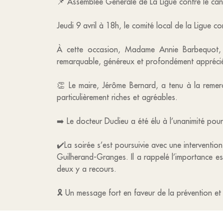
📌 Assemblée Générale de La Ligue contre le can
Jeudi 9 avril à 18h, le comité local de la Ligue 
À cette occasion, Madame Annie Barbequot, 
remarquable, généreux et profondément appréci
👏 Le maire, Jérôme Bernard, a tenu à la remerc
particulièrement riches et agréables.
➡️ Le docteur Duclieu a été élu à l’unanimité pour
✔️La soirée s’est poursuivie avec une interventio
Guilherand-Granges. Il a rappelé l’importance es
deux y a recours.
🎗️ Un message fort en faveur de la prévention et 