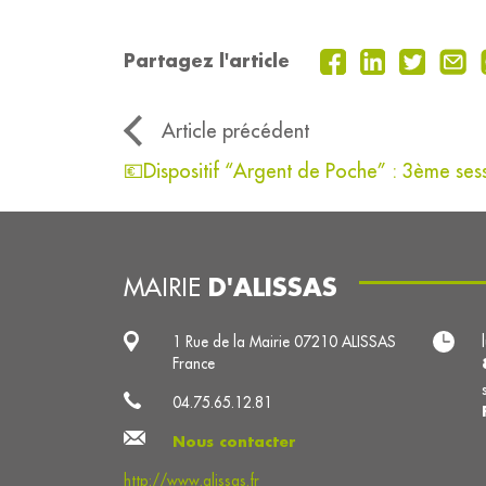
Partagez l'article
Article précédent
💶Dispositif “Argent de Poche” : 3ème ses
D'ALISSAS
MAIRIE
1 Rue de la Mairie 07210 ALISSAS
France
04.75.65.12.81
Nous contacter
http://www.alissas.fr