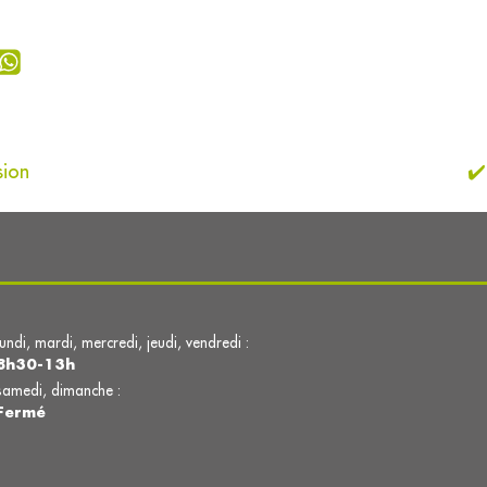
sion
✔️
lundi, mardi, mercredi, jeudi, vendredi :
8h30-13h
samedi, dimanche :
Fermé