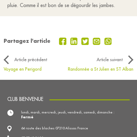
pluie. Comme il est bon de se dégourdir les jambes.
Partagez l'article
Article précédent
Article suivant
Voyage en Perigord
Randonnée a St Julien en ST Alban
CLUB BIENVENUE
lundi, mardi, mercredi, jeudi, vendredi, samedi, dimanche :
Fermé
64 route des blaches 07210 Alissas France