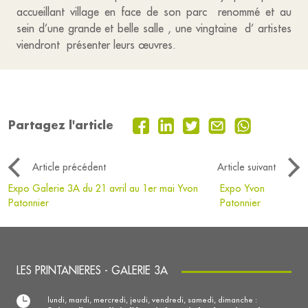
accueillant village en face de son parc renommé et au
sein d’une grande et belle salle , une vingtaine d’ artistes
viendront présenter leurs œuvres.
Partagez l'article
Article précédent
Article suivant
Expo Galerie 3A du 21 avril au 1er mai Yvon
Expo Yvon
Patonnier
Patonnier
LES PRINTANIERES - GALERIE 3A
lundi, mardi, mercredi, jeudi, vendredi, samedi, dimanche :