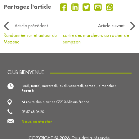
Partagez l'article
Article précédent
Article suivant
Randonnée sur et autour du
sortie des marcheurs au rocher de
Mezenc
sampzon
CLUB BIENVENUE
lundi, mardi, mercredi, jeudi, vendredi, samedi, dimanche :
Fermé
64 route des blaches 07210 Alissas France
07 57 48 06 20
Nous contacter
COPYRIGHT © 2026. Tous droits réservés.