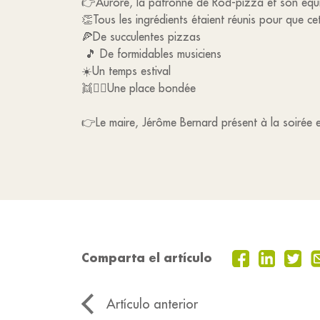
👉Aurore, la patronne de Rod-pizza et son équip
👏Tous les ingrédients étaient réunis pour que cet
🍕De succulentes pizzas
🎵 De formidables musiciens
☀️Un temps estival
👯👯‍♀️Une place bondée
👉Le maire, Jérôme Bernard présent à la soirée 
Comparta el artículo
Artículo anterior