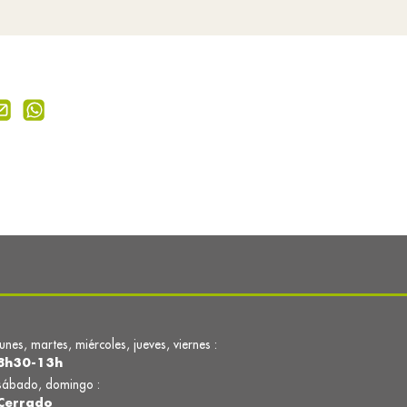
lunes, martes, miércoles, jueves, viernes :
8h30-13h
sábado, domingo :
Cerrado