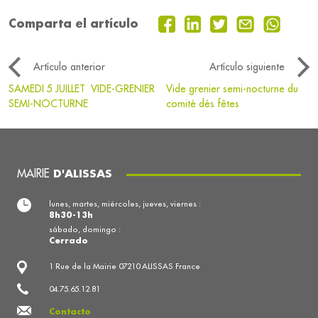
Comparta el artículo
Artículo anterior
Artículo siguiente
SAMEDI 5 JUILLET VIDE-GRENIER
Vide grenier semi-nocturne du
SEMI-NOCTURNE
comité dés fêtes
MAIRIE
D'ALISSAS
lunes, martes, miércoles, jueves, viernes :
8h30-13h
sábado, domingo :
Cerrado
1 Rue de la Mairie 07210 ALISSAS France
04.75.65.12.81
Contacto