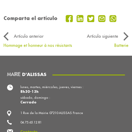
Comparta el artículo
Artículo anterior
Artículo siguiente
Hommage et honneur à nos résistants
Batterie
MAIRIE
D'ALISSAS
lunes, martes, miércoles, jueves, viernes :
8h30-13h
sábado, domingo :
Cerrado
1 Rue de la Mairie 07210 ALISSAS France
04.75.65.12.81
Contacto