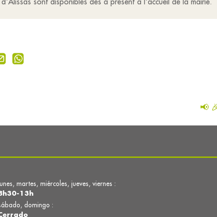
 d'Alissas sont disponibles dès à présent à l'accueil de la mairie.
📢 
lunes, martes, miércoles, jueves, viernes :
8h30-13h
sábado, domingo :
Cerrado