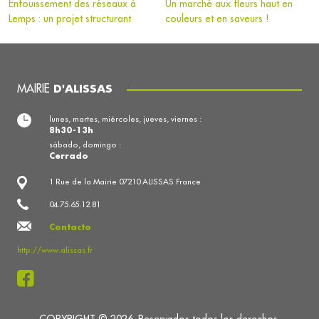
Enfouissement des réseaux à
Un marché aux fleurs haut en
Lemps : un projet structurant
couleurs et en saveurs !
MAIRIE
D'ALISSAS
lunes, martes, miércoles, jueves, viernes :
8h30-13h
sábado, domingo :
Cerrado
1 Rue de la Mairie 07210 ALISSAS France
04.75.65.12.81
Contacto
http://www.alissas.fr