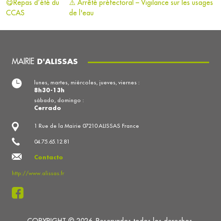
😋Repas d’été du
⚠️ Arrêté préfectoral – Vigilance sur les usages
CCAS
de l'eau
MAIRIE
D'ALISSAS
lunes, martes, miércoles, jueves, viernes :
8h30-13h
sábado, domingo :
Cerrado
1 Rue de la Mairie 07210 ALISSAS France
04.75.65.12.81
Contacto
http://www.alissas.fr