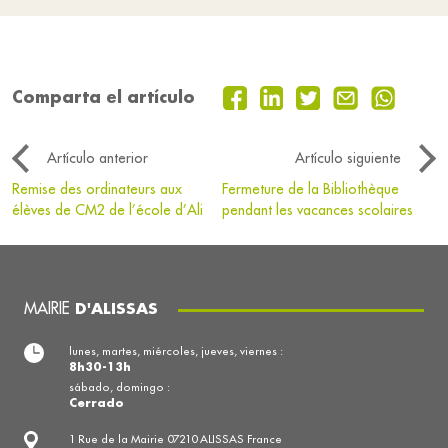
Comparta el artículo
Artículo anterior
Artículo siguiente
Remise des ordinateurs aux
Fermeture de la Bibliothèque
élèves de CM2 de l’école d’Ali
pendant les vacances scolaires
MAIRIE
D'ALISSAS
lunes, martes, miércoles, jueves, viernes :
8h30-13h
sábado, domingo :
Cerrado
1 Rue de la Mairie 07210 ALISSAS France