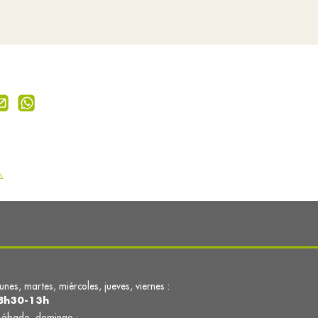
⚠
lunes, martes, miércoles, jueves, viernes :
8h30-13h
sábado, domingo :