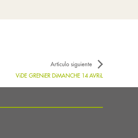
Artículo siguiente
ViDE GRENiER DiMANCHE 14 AVRiL