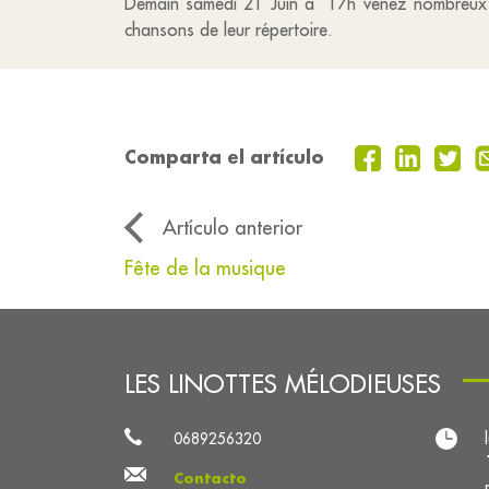
Demain samedi 21 Juin à 17h venez nombreux deb
chansons de leur répertoire.
Comparta el artículo
Artículo anterior
Fête de la musique
LES LINOTTES MÉLODIEUSES
0689256320
Contacto