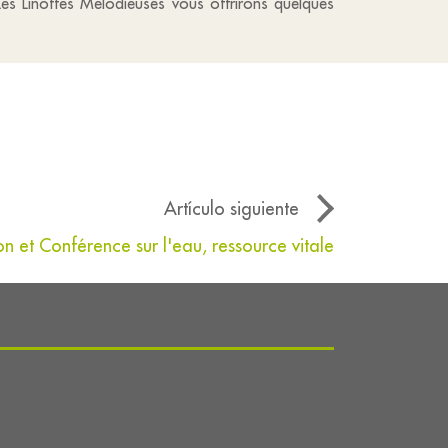
es Linottes Mélodieuses vous offrirons quelques
Artículo siguiente
on et Conférence sur l'eau, ressource vitale