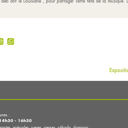
 ant le Louisiane , pour partager cette fête de la musique. L
Expositi
lunes :
14h30 - 16h30
martes, miércoles, jueves, viernes, sábado, domingo :