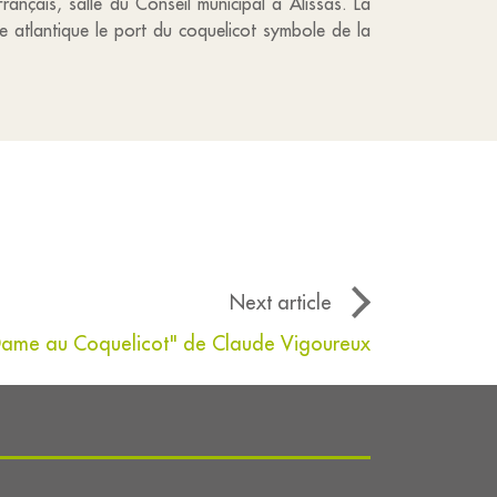
ançais, salle du Conseil municipal à Alissas. La
 atlantique le port du coquelicot symbole de la
Next article
Dame au Coquelicot" de Claude Vigoureux