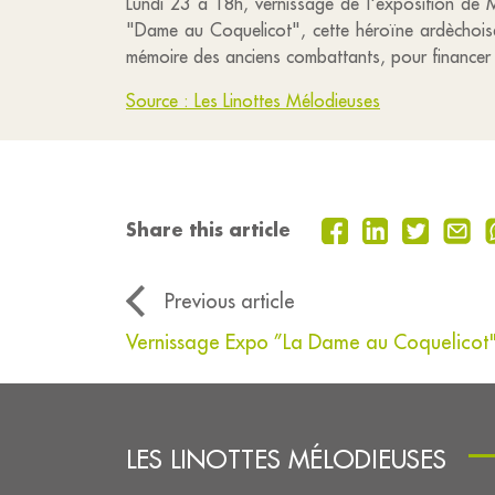
Lundi 23 à 18h, vernissage de l'exposition de M
"Dame au Coquelicot", cette héroïne ardèchoise
mémoire des anciens combattants, pour financer 
Source : Les Linottes Mélodieuses
Share this article
Previous article
Vernissage Expo ”La Dame au Coquelicot
LES LINOTTES MÉLODIEUSES