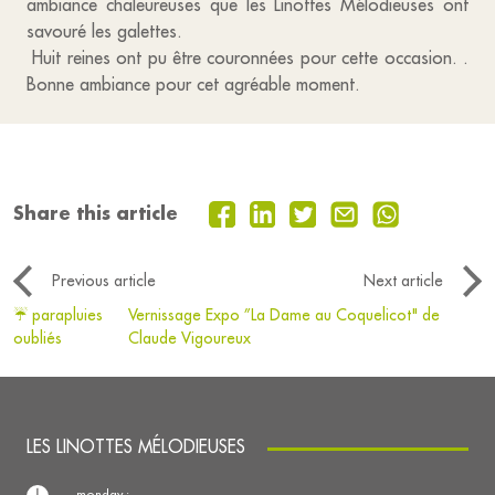
ambiance chaleureuses que les Linottes Mélodieuses ont
savouré les galettes.
Huit reines ont pu être couronnées pour cette occasion. .
Bonne ambiance pour cet agréable moment.
Share this article
Previous article
Next article
☔ parapluies
Vernissage Expo ”La Dame au Coquelicot" de
oubliés
Claude Vigoureux
LES LINOTTES MÉLODIEUSES
monday :