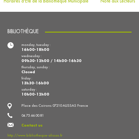
Horaires d'Eté de la Bibliothèque Municipale
Note aux Lecteurs
BIBLIOTHÈQUE
monday, tuesday :
16h00-18h00
wednesday :
09h30-12h00 / 14h00-16h30
thursday, sunday :
Closed
friday :
13h30-16h00
saturday :
10h00-12h00
Place des Coirons 07210 ALISSAS France
04.75.66.00.81
Contact us
http://www.bibliotheque-alissas.fr